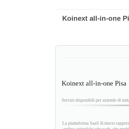
Koinext all-in-one P
Koinext all-in-one Pisa
Servizi disponibili per aziende di tutta
La piattaforma SaaS Koinext rapprese
online aziendale: sito web, sito mobi