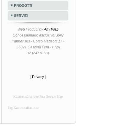
PRODOTTI
SERVIZI
Web Product by
Any Web
Concessionario esclusivo: Jolly
Partner srls - Corso Matteotti 17 -
56021 Cascina Pisa - P.IVA
02324710504
[
Privacy
]
Koinext all-in-one Pisa Google Map
Tag Koinext all-in-one