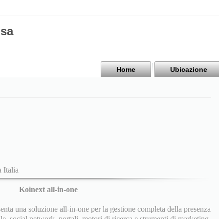
isa
Home
Ubicazione
 Italia
Koinext all-in-one
nta una soluzione all-in-one per la gestione completa della presenza
le, social network, portali, motori di ricerca e strumenti di marketing