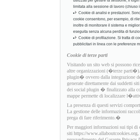
utilizzati per gestire la sessione, il log
limitata alla sessione di lavoro (chiuso
Cookie di analisi e prestazioni. Sono c
cookie consentono, per esempio, di rile
inoltre di monitorare il sistema e miglio
eseguita senza alcuna perdita di funzio
Cookie di profilazione. Si tratta di c
pubblicitari in linea con le preferenze 
Cookie di terze parti
Visitando un sito web si possono ricev
altre organizzazioni (�terze parti�
plugin� ovvero dalla integrazione dell
generate direttamente dai suddetti sit
dei social plugin � finalizzato alla c
mappe permette di localizzare l�attiv
La presenza di questi servizi comporta l
La gestione delle informazioni raccol
prega di fare riferimento.�
Per maggiori informazioni sui tipi di
siti https://www.allaboutcookies.org
provvedimento del Garante Privacy