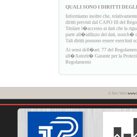
QUALI SONO I DIRITTI DEGL
Informiamo inoltre che, relativamente
diritti previsti dal CAPO III del Re
Titolare l�accesso ai dati che la rigua
parte all�utilizzo dei dati, nonch� di e
Tali diritti possono essere esercitati 
Ai sensi dell�art. 77 del Regolamen
all�Autorit� Garante per la Protezione
Regolamento
il Sito Web
www.f