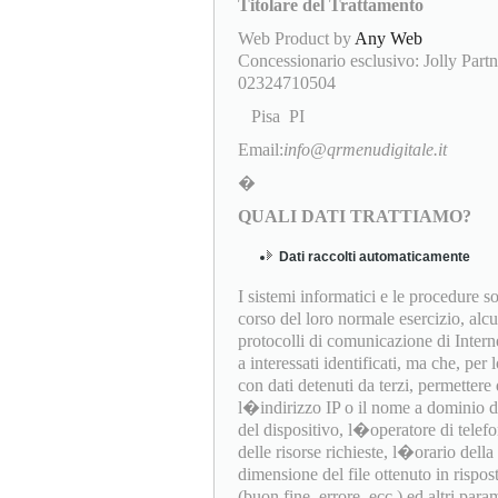
Titolare del Trattamento
Web Product by
Any Web
Concessionario esclusivo: Jolly Partn
02324710504
Pisa PI
Email:
info@qrmenudigitale.it
�
QUALI DATI TRATTIAMO?
Dati raccolti automaticamente
I sistemi informatici e le procedure 
corso del loro normale esercizio, alc
protocolli di comunicazione di Interne
a interessati identificati, ma che, per
con dati detenuti da terzi, permettere d
l�indirizzo IP o il nome a dominio del
del dispositivo, l�operatore di telef
delle risorse richieste, l�orario della 
dimensione del file ottenuto in rispost
(buon fine, errore, ecc.) ed altri par