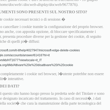
t/home/docweb/-/docweb-display/docweb/9677876).
UMENTI SONO PRESENTI SUL NOSTRO SITO?
te cookie necessari tecnici o di sessione.�
 cancellare i cookie tramite la configurazione del proprio browser.
 anche, con apposita opzione, di bloccare specificatamente i
, presenta procedure diverse per la gestione dei cookie, di seguito
fiche di quelli pi� diffusi:
crosoft.com/it-it/help/4027947/microsoft-edge-delete-cookies
gle.com/accounts/answer/61416?hl=it
.com/kb/HT1677?viewlocale=it_IT
zilla.org/it/kb/Attivare%20e%20disattivare%20i%20cookie
o completamente i cookie nel browser, l�utente potrebbe non essere
lit� interattive.
DEI DATI?
di questo sito hanno luogo presso la predetta sede del Titolare e sono
 designato incaricato del trattamento. In caso di necessit�, i dati
 della societ� che cura la manutenzione della parte tecnologica del