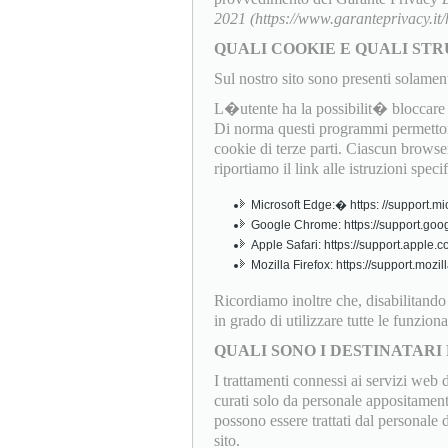
2021 (https://www.garanteprivacy.i
QUALI COOKIE E QUALI STR
Sul nostro sito sono presenti solamen
L�utente ha la possibilit� bloccare o
Di norma questi programmi permettono
cookie di terze parti. Ciascun browser
riportiamo il link alle istruzioni speci
Microsoft Edge:� https: //support.mi
Google Chrome: https://support.goo
Apple Safari: https://support.apple
Mozilla Firefox: https://support.mo
Ricordiamo inoltre che, disabilitand
in grado di utilizzare tutte le funziona
QUALI SONO I DESTINATARI 
I trattamenti connessi ai servizi web 
curati solo da personale appositamente
possono essere trattati dal personale
sito.