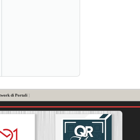
twork di Portali
]