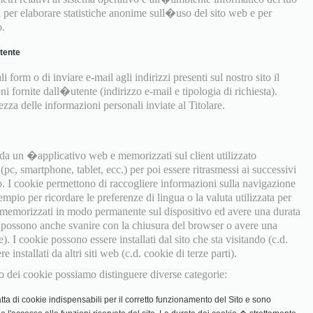
ti per elaborare statistiche anonime sull�uso del sito web e per
o.
utente
i form o di inviare e-mail agli indirizzi presenti sul nostro sito il
ni fornite dall�utente (indirizzo e-mail e tipologia di richiesta).
za delle informazioni personali inviate al Titolare.
e da un �applicativo web e memorizzati sul client utilizzato
pc, smartphone, tablet, ecc.) per poi essere ritrasmessi ai successivi
o. I cookie permettono di raccogliere informazioni sulla navigazione
empio per ricordare le preferenze di lingua o la valuta utilizzata per
 memorizzati in modo permanente sul dispositivo ed avere una durata
ma possono anche svanire con la chiusura del browser o avere una
e). I cookie possono essere installati dal sito che sta visitando (c.d.
installati da altri siti web (c.d. cookie di terze parti).
izzo dei cookie possiamo distinguere diverse categorie:
tta di cookie indispensabili per il corretto funzionamento del Sito e sono