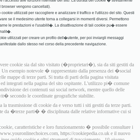
in e l'accesso alle funzioni riservate del sito. La durata dei cookie � strettamente
 il browser vengono cancellati).
ookie utilizzati per raccogliere e analizzare il traffico e l'utilizzo del sito. Questi
vare se il medesimo utente torna a collegarsi in momenti diversi. Permettono
rarne le prestazioni e l'usabilit�. La disattivazione di tali cookie pu� essere
nalit�.
ookie utilizzati per creare un profilo dell�utente, per poi inviargli messaggi
manifestate dallo stesso nel corso della precedente navigazione.
ere cookie sia dal sito visitato (�proprietari�), sia da siti gestiti da
). Un esempio notevole � rappresentato dalla presenza dei �social
e mappe di terze parti. Si tratta di parti della pagina visitata
i ed integrati nella pagina del sito ospitante. L'utilizzo pi� comune
ondivisione dei contenuti sui social network, mentre quello delle
it� secondo le coordinate geografiche stabilite.
a trasmissione di cookie da e verso tutti i siti gestiti da terze parti.
te da �terze parti� � disciplinata dalle relative informative cui si
 cookie, caratteristiche e loro funzionamento � possibile consultare i
, www.youronlinechoices.com, https://cookiepedia.co.uk e il nuovo
Linee guida cookie e altri strumenti di tracciamento - 10 giugno