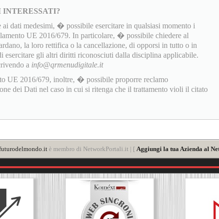
I INTERESSATI?
 ai dati medesimi, � possibile esercitare in qualsiasi momento i
golamento UE 2016/679. In particolare, � possibile chiedere al
rdano, la loro rettifica o la cancellazione, di opporsi in tutto o in
sercitare gli altri diritti riconosciuti dalla disciplina applicabile.
scrivendo a
info@qrmenudigitale.it
to UE 2016/679, inoltre, � possibile proporre reclamo
 dei Dati nel caso in cui si ritenga che il trattamento violi il citato
uturodelmondo.it
è membro di NetworkPortali.it | [
Aggiungi la tua Azienda al Ne