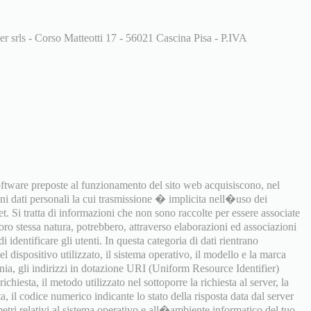
er srls - Corso Matteotti 17 - 56021 Cascina Pisa - P.IVA
software preposte al funzionamento del sito web acquisiscono, nel
uni dati personali la cui trasmissione � implicita nell�uso dei
t. Si tratta di informazioni che non sono raccolte per essere associate
 loro stessa natura, potrebbero, attraverso elaborazioni ed associazioni
i identificare gli utenti. In questa categoria di dati rientrano
 dispositivo utilizzato, il sistema operativo, il modello e la marca
onia, gli indirizzi in dotazione URI (Uniform Resource Identifier)
richiesta, il metodo utilizzato nel sottoporre la richiesta al server, la
a, il codice numerico indicante lo stato della risposta data dal server
ametri relativi al sistema operativo e all�ambiente informatico del tuo