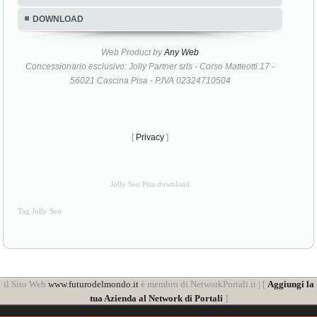
DOWNLOAD
Web Product by
Any Web
Concessionario esclusivo: Jolly Partner srls - Corso Matteotti 17 -
56021 Cascina Pisa - P.IVA 02324710504
[
Privacy
]
Jolly Seo Pisa download
Tag Jolly Seo
il Sito Web
www.futurodelmondo.it
è membro di NetworkPortali.it | [
Aggiungi la
tua Azienda al Network di Portali
]