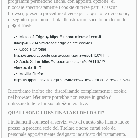
programmi permettono anche, con apposita opzione, di
bloccare specificatamente i cookie di terze parti. Ciascun
browser, presenta procedure diverse per la gestione dei cookie,
di seguito riportiamo il link alle istruzioni specifiche di quelli
pi� diffusi:
Microsoft Edge:� https: //support.microsoft.com/it-
it/help/4027947/microsoft-edge-delete-cookies
Google Chrome:
https://support.google.com/accounts/answer/61416?hl=it
Apple Safari: https://support.apple.com/kb/HT1677?
viewlocale=it_IT
Mozilla Firefox:
https://support.mozilla.org/it/kb/Attivare%20e%20disattivare%20i%20cook
Ricordiamo inoltre che, disabilitando completamente i cookie
nel browser, l�utente potrebbe non essere in grado di
utilizzare tutte le funzionalit� interattive.
QUALI SONO I DESTINATARI DEI DATI?
I trattamenti connessi ai servizi web di questo sito hanno luogo
presso la predetta sede del Titolare e sono curati solo da
personale appositamente designato incaricato del trattamento.