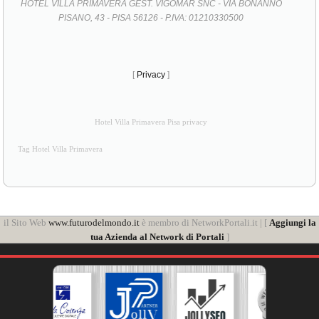
HOTEL VILLA PRIMAVERA GEST. VIGOMAR SNC - VIA BONANNO
PISANO, 43 - PISA 56126 - P.IVA: 01210330500
[
Privacy
]
Hotel Villa Primavera Pisa privacy
Tag Hotel Villa Primavera
il Sito Web
www.futurodelmondo.it
è membro di NetworkPortali.it | [
Aggiungi la
tua Azienda al Network di Portali
]