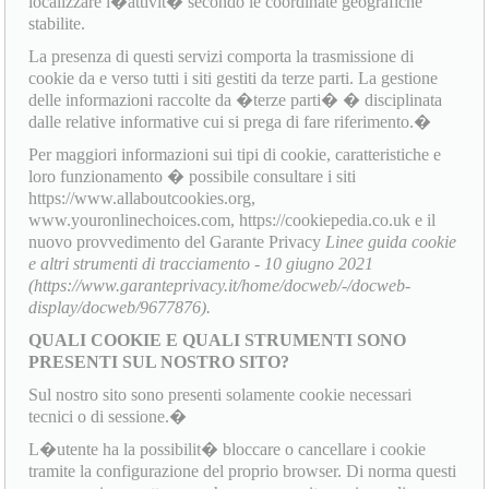
localizzare l�attivit� secondo le coordinate geografiche
stabilite.
La presenza di questi servizi comporta la trasmissione di
cookie da e verso tutti i siti gestiti da terze parti. La gestione
delle informazioni raccolte da �terze parti� � disciplinata
dalle relative informative cui si prega di fare riferimento.�
Per maggiori informazioni sui tipi di cookie, caratteristiche e
loro funzionamento � possibile consultare i siti
https://www.allaboutcookies.org,
www.youronlinechoices.com, https://cookiepedia.co.uk e il
nuovo provvedimento del Garante Privacy
Linee guida cookie
e altri strumenti di tracciamento - 10 giugno 2021
(https://www.garanteprivacy.it/home/docweb/-/docweb-
display/docweb/9677876).
QUALI COOKIE E QUALI STRUMENTI SONO
PRESENTI SUL NOSTRO SITO?
Sul nostro sito sono presenti solamente cookie necessari
tecnici o di sessione.�
L�utente ha la possibilit� bloccare o cancellare i cookie
tramite la configurazione del proprio browser. Di norma questi