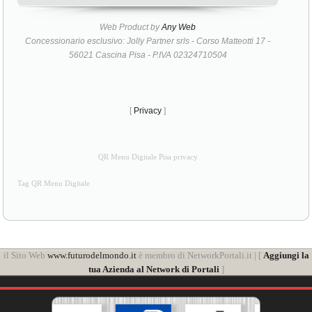
Web Product by
Any Web
Concessionario esclusivo: Jolly Partner srls - Corso Matteotti 17 -
56021 Cascina Pisa - P.IVA 02324710504
[
Privacy
]
QR Menu Digitale Pisa privacy
Tag QR Menu Digitale
il Sito Web
www.futurodelmondo.it
è membro di NetworkPortali.it | [
Aggiungi la
tua Azienda al Network di Portali
]