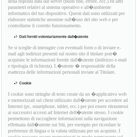
della risposta data dal server (buon fine, errore, ecc.) ed altri
parametri relativi al sistema operativo e all�ambiente
informatico del tuo dispositivo. Questi dati sono utilizzati per
elaborare statistiche anonime sull�uso del sito web e per
controllarne il corretto funzionamento.
Dati forniti volontariamente dall�utente
Se si sceglie di interagire con eventuali form o di inviare e-
mail agli indirizzi presenti sul nostro sito il titolare potr�
acquisire le informazioni fornite dall�utente (indirizzo e-mail
e tipologia di richiesta). L�utente � responsabile della
esattezza delle informazioni personali inviate al Titolare.
Cookie
I cookie sono stringhe di testo create da un �applicativo web
e memorizzati sul client utilizzato dall�utente per accedere ad
Internet (pc, smartphone, tablet, ecc.) per poi essere ritrasmessi
ai successivi accessi ad Internet dell�utente stesso. I cookie
permettono di raccogliere informazioni sulla navigazione
effettuata dall�utente sui Siti, per esempio per ricordare le
preferenze di lingua o la valuta utilizzata per un acquisto. I
cookie possono essere memorizzati in modo permanente sul