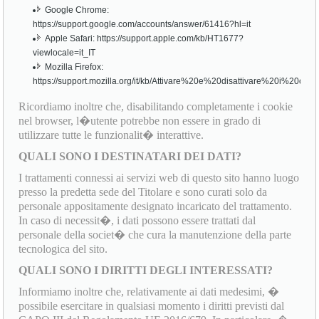
Google Chrome:
https://support.google.com/accounts/answer/61416?hl=it
Apple Safari: https://support.apple.com/kb/HT1677?
viewlocale=it_IT
Mozilla Firefox:
https://support.mozilla.org/it/kb/Attivare%20e%20disattivare%20i%20cook
Ricordiamo inoltre che, disabilitando completamente i cookie
nel browser, l�utente potrebbe non essere in grado di
utilizzare tutte le funzionalit� interattive.
QUALI SONO I DESTINATARI DEI DATI?
I trattamenti connessi ai servizi web di questo sito hanno luogo
presso la predetta sede del Titolare e sono curati solo da
personale appositamente designato incaricato del trattamento.
In caso di necessit�, i dati possono essere trattati dal
personale della societ� che cura la manutenzione della parte
tecnologica del sito.
QUALI SONO I DIRITTI DEGLI INTERESSATI?
Informiamo inoltre che, relativamente ai dati medesimi, �
possibile esercitare in qualsiasi momento i diritti previsti dal