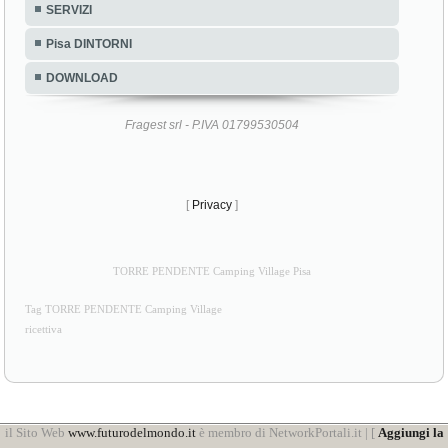
SERVIZI
Pisa DINTORNI
DOWNLOAD
Fragest srl - P.IVA 01799530504
[
Privacy
]
TORRE PENDENTE Camping Village Pisa
Tag TORRE PENDENTE Camping Village
ricettiva
il Sito Web
www.futurodelmondo.it
è membro di NetworkPortali.it | [
Aggiungi la