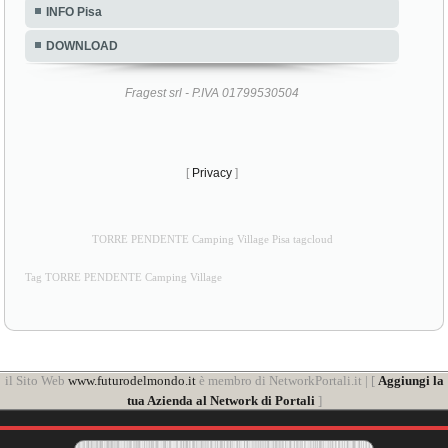
INFO Pisa
DOWNLOAD
Fragest srl - P.IVA 01799530504
[
Privacy
]
TORRE PENDENTE Camping Village Pisa tagcloud
Tag TORRE PENDENTE Camping Village
il Sito Web
www.futurodelmondo.it
è membro di NetworkPortali.it | [
Aggiungi la
tua Azienda al Network di Portali
]