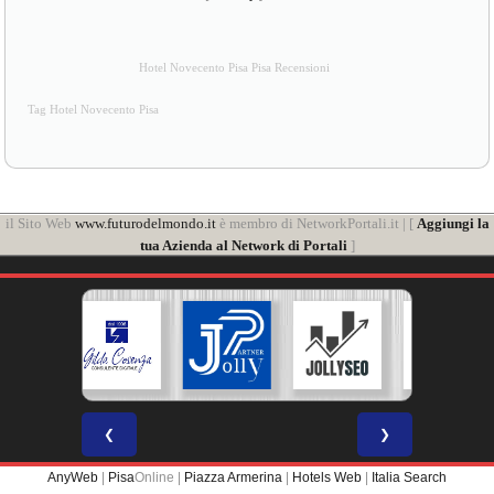
Hotel Novecento Pisa Pisa Recensioni
Tag Hotel Novecento Pisa
il Sito Web
www.futurodelmondo.it
è membro di NetworkPortali.it | [
Aggiungi la
tua Azienda al Network di Portali
]
❮
❯
AnyWeb
|
Pisa
Online |
Piazza Armerina
|
Hotels Web
|
Italia Search