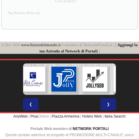
Cos'è Koinext?
Tag Koinext all-in-one
il Sito Web
www.futurodelmondo.it
è membro di NetworkPortali.it | [
Aggiungi la
tua Azienda al Network di Portali
]
❮
❯
AnyWeb
|
Pisa
Online |
Piazza Armerina
|
Hotels Web
|
Italia Search
Portale Web membro di
NETWORK PORTALI
Questo portale aderisce al progetto di PROMOZIONE MULTI-CANALE: unico