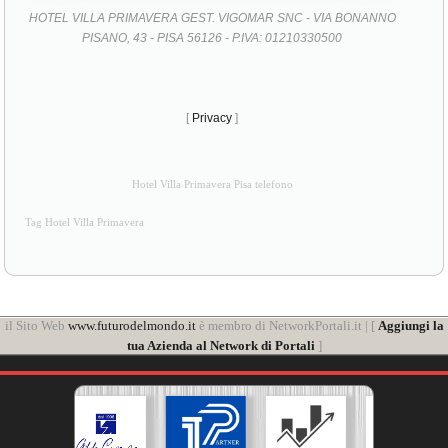
HOTEL VILLA PRIMAVERA GEST. VIGOMAR SNC - VIA BONANNO
PISANO, 43 - PISA 56126 - P.IVA: 01210330500
[
Privacy
]
Hotel Villa Primavera Pisa telefono
Tag Hotel Villa Primavera
il Sito Web
www.futurodelmondo.it
è membro di NetworkPortali.it | [
Aggiungi la
tua Azienda al Network di Portali
]