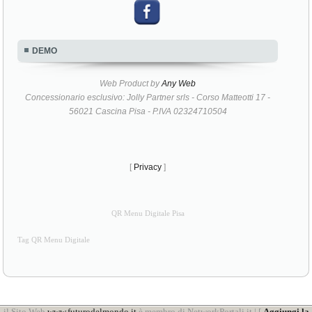
DEMO
Web Product by
Any Web
Concessionario esclusivo: Jolly Partner srls - Corso Matteotti 17 -
56021 Cascina Pisa - P.IVA 02324710504
[
Privacy
]
QR Menu Digitale Pisa
Tag QR Menu Digitale
il Sito Web
www.futurodelmondo.it
è membro di NetworkPortali.it | [
Aggiungi la