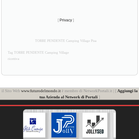
[
Privacy
]
TORRE PENDENTE Camping Village Pisa
Tag TORRE PENDENTE Camping Village
ricettiva
il Sito Web
www.futurodelmondo.it
è membro di NetworkPortali.it | [
Aggiungi la
tua Azienda al Network di Portali
]